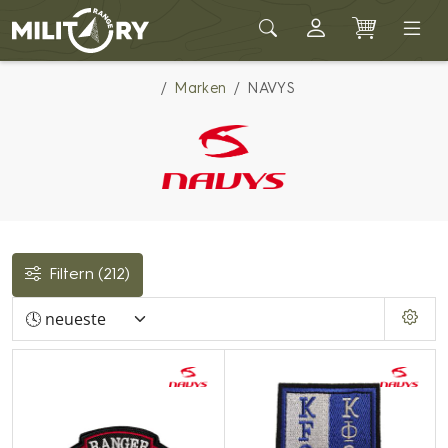
Army shop MILITARY RANGE
Marken
NAVYS
Filtern
(212)