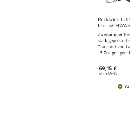
Rucksack LU
Liter SCHWA
Zweikammer-Reis
stark gepolstert
Transport von La
15 Zoll geeignet i
69,15 €
ohne MwSt
Au