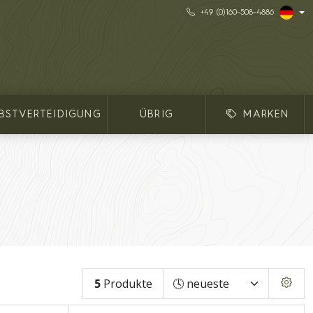
+49 (0)160-508-4886
LBSTVERTEIDIGUNG
ÜBRIG
MARKEN
5
Produkte