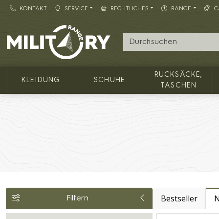
KONTAKT
SERVICE
RECHTLICHES
RANGE
C
Army shop MILITARY RANGE
RUCKSÄCKE,
KLEIDUNG
SCHUHE
TASCHEN
Bestseller
N
Filtern