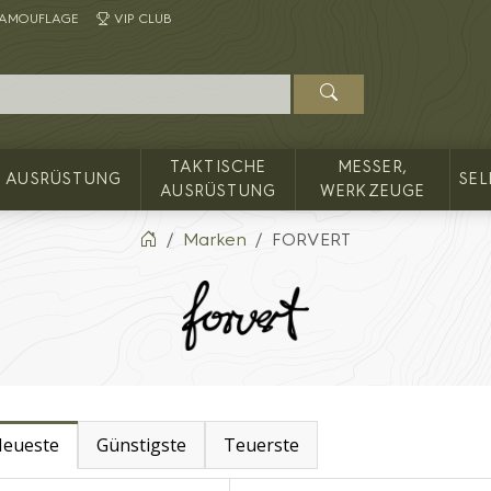
AMOUFLAGE
VIP CLUB
TAKTISCHE
MESSER,
AUSRÜSTUNG
SE
AUSRÜSTUNG
WERKZEUGE
Marken
FORVERT
eueste
Günstigste
Teuerste