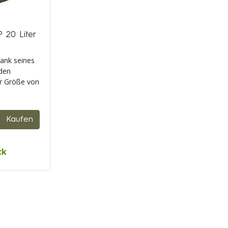
20 Liter
ank seines
 den
er Größe von
Kaufen
ck