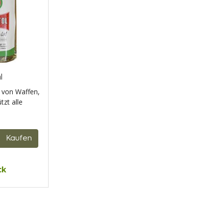
l
g von Waffen,
tzt alle
Kaufen
ck