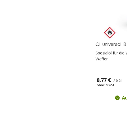
Öl universal 
Spezialöl für di
Waffen.
8,77 €
/ 0,2 l
ohne MwSt
Au