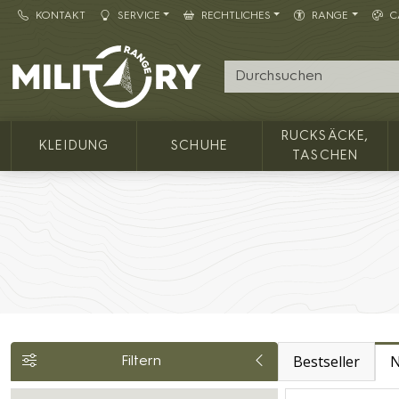
KONTAKT
SERVICE
RECHTLICHES
RANGE
C
Army shop MILITARY RANGE
RUCKSÄCKE,
KLEIDUNG
SCHUHE
TASCHEN
Bestseller
N
Filtern