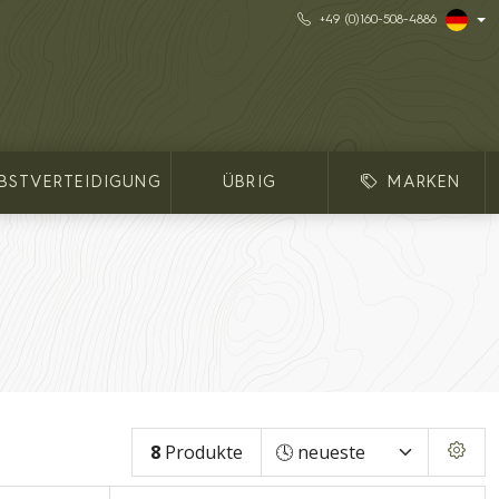
+49 (0)160-508-4886
LBSTVERTEIDIGUNG
ÜBRIG
MARKEN
8
Produkte