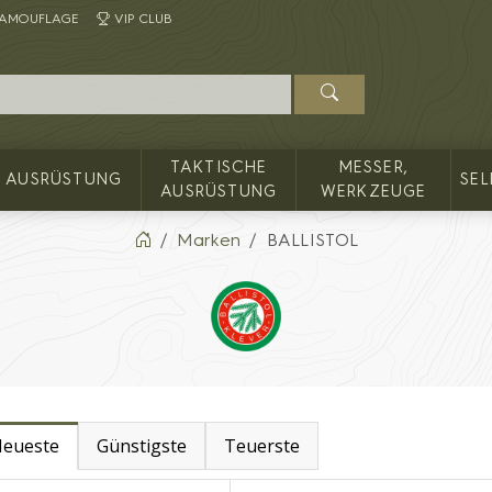
AMOUFLAGE
VIP CLUB
TAKTISCHE
MESSER,
AUSRÜSTUNG
SE
AUSRÜSTUNG
WERKZEUGE
Marken
BALLISTOL
eueste
Günstigste
Teuerste