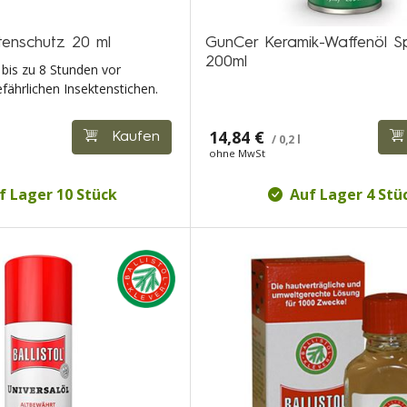
ktenschutz 20 ml
GunCer Keramik-Waffenöl S
200ml
t bis zu 8 Stunden vor
fährlichen Insektenstichen.
14,84 €
Kaufen
/ 0,2 l
ohne MwSt
f Lager 10 Stück
Auf Lager 4 Stü