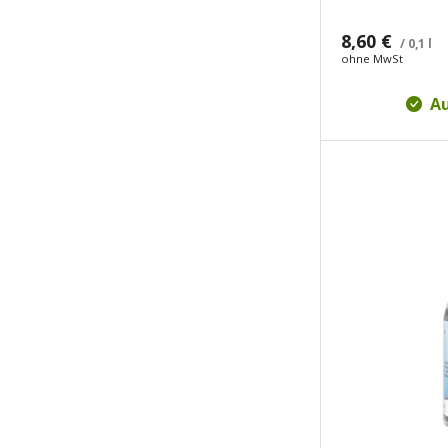
8,60 €
/ 0,1 l
ohne MwSt
Au