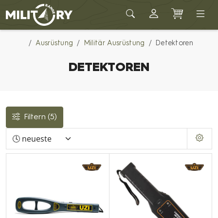
Army shop MILITARY RANGE
Ausrüstung
Militär Ausrüstung
Detektoren
DETEKTOREN
Filtern
(5)