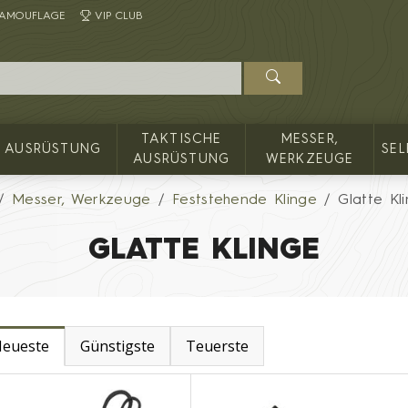
AMOUFLAGE
VIP CLUB
TAKTISCHE
MESSER,
AUSRÜSTUNG
SE
AUSRÜSTUNG
WERKZEUGE
Messer, Werkzeuge
Feststehende Klinge
Glatte Kl
GLATTE KLINGE
eueste
Günstigste
Teuerste