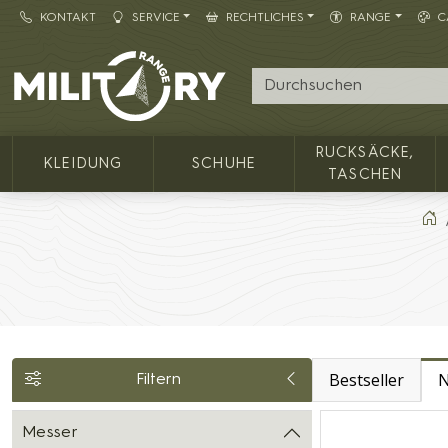
KONTAKT
SERVICE
RECHTLICHES
RANGE
C
Army shop MILITARY RANGE
RUCKSÄCKE,
KLEIDUNG
SCHUHE
TASCHEN
Bestseller
N
Filtern
Messer