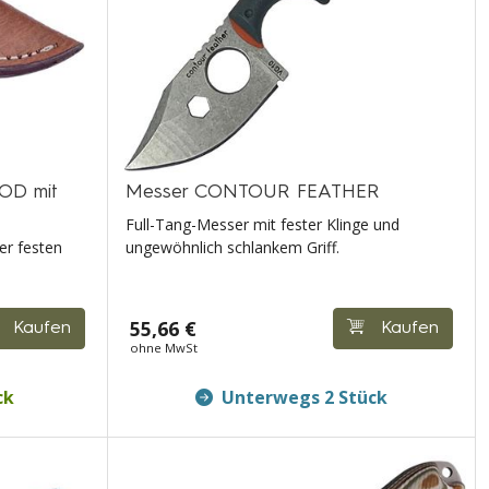
OD mit
Messer CONTOUR FEATHER
Full-Tang-Messer mit fester Klinge und
er festen
ungewöhnlich schlankem Griff.
55,66 €
Kaufen
Kaufen
ohne MwSt
ck
Unterwegs 2 Stück