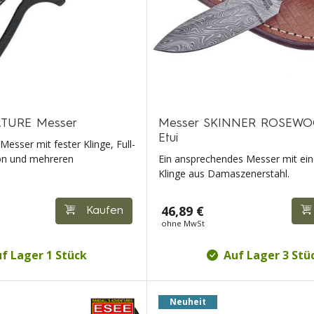
TURE Messer
Messer SKINNER ROSEWO
Etui
sser mit fester Klinge, Full-
on und mehreren
Ein ansprechendes Messer mit ein
Klinge aus Damaszenerstahl.
46,89 €
Kaufen
ohne MwSt
f Lager 1 Stück
Auf Lager 3 Stü
Neuheit