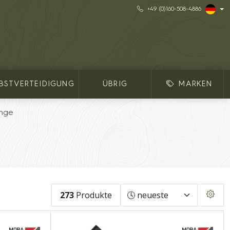
+49 (0)160-508-4886
LBSTVERTEIDIGUNG
ÜBRIG
MARKEN
inge
273
Produkte