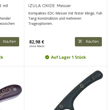
 mit
IZULA OXIDE Messer
Kompaktes EDC-Messer mit fester Klinge, Full-
ehender
Tang-Konstruktion und mehreren
lassischen
Trageoptionen.
82,98 €
Kaufen
Kaufen
ohne MwSt
ck
Auf Lager 1 Stück