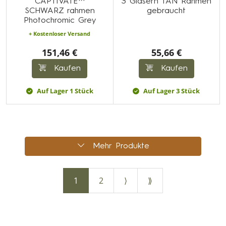
CAPTIVATE™
3 Gläsern TAN Rahmen
SCHWARZ rahmen
gebraucht
Photochromic Grey
+ Kostenloser Versand
151,46 €
55,66 €
Kaufen
Kaufen
Auf Lager 1 Stück
Auf Lager 3 Stück
Mehr Produkte
1
2
⟩
⟫