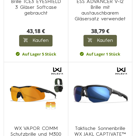
Brille ICE3 EYESHIELD
ESS ADVANCER V-12
3 Gläser Softcase
Brille mit
gebraucht
austauschbarem
Gläsersatz verwendet
43,18 €
38,79 €
Kaufen
Kaufen
Auf Lager 5 Stück
Auf Lager 1 Stück
WX VAPOR COMM
Taktische Sonnenbrille
Schutzbrille und M300
WX JAKL CAPTIVATE™