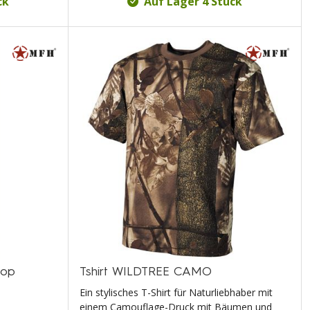
ck
Auf Lager 4 Stück
top
Tshirt WILDTREE CAMO
Ein stylisches T-Shirt für Naturliebhaber mit
einem Camouflage-Druck mit Bäumen und