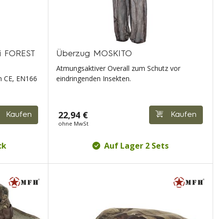
ui FOREST
Überzug MOSKITO
Atmungsaktiver Overall zum Schutz vor
n CE, EN166
eindringenden Insekten.
22,94 €
Kaufen
Kaufen
ohne MwSt
ck
Auf Lager 2 Sets