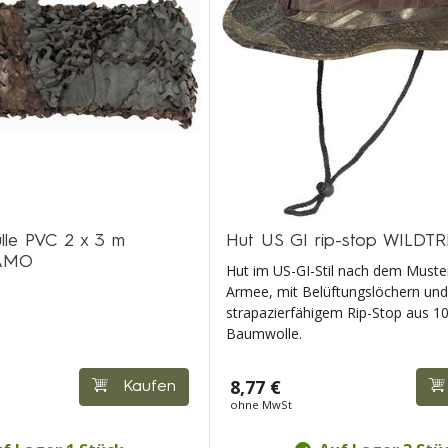
lle PVC 2 x 3 m
Hut US GI rip-stop WILD
AMO
Hut im US-GI-Stil nach dem Muste
Armee, mit Belüftungslöchern und
strapazierfähigem Rip-Stop aus 
Baumwolle.
8,77 €
Kaufen
ohne MwSt