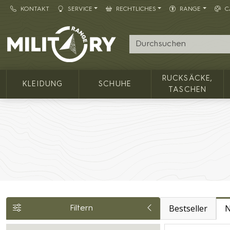
KONTAKT
SERVICE
RECHTLICHES
RANGE
C
Army shop MILITARY RANGE
RUCKSÄCKE,
KLEIDUNG
SCHUHE
TASCHEN
Bestseller
N
Filtern