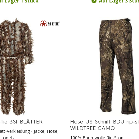
f Lager 1 Stück
Auf Lager 3 Stü
illie 3St BLÄTTER
Hose US Schnitt BDU rip-s
WILDTREE CAMO
latt-Verkleidung - Jacke, Hose,
itonetz.
100% Baumwolle Rip-Stop.