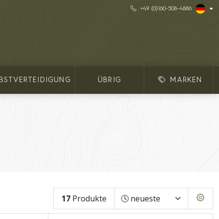
+49 (0)160-508-4886
LBSTVERTEIDIGUNG
ÜBRIG
MARKEN
17
Produkte