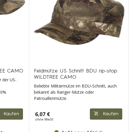
TREE CAMO
Feldmütze US Schnitt BDU rip-stop
WILDTREE CAMO
r der US-
Beliebte Militärmütze im BDU-Schnitt, auch
100%
bekannt als Ranger-Mütze oder
Patrouillenmütze.
6,07 €
Kaufen
Kaufen
ohne MwSt