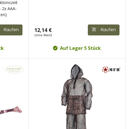
ktionszeit
- 2x AAA-
en).
12,14 €
Kaufen
Kaufen
ohne MwSt
ck
Auf Lager 5 Stück