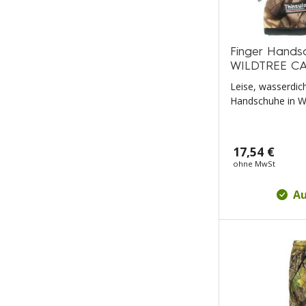
Finger Hand
WILDTREE C
Leise, wasserdic
Handschuhe in Wi
17,54 €
ohne MwSt
Au