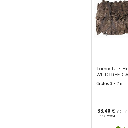
Tarnnetz + Hü
WILDTREE C
Größe: 3 x 2 m.
33,40 €
/ 6 m²
ohne MwSt