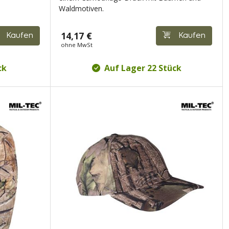
Waldmotiven.
14,17 €
Kaufen
Kaufen
ohne MwSt
ck
Auf Lager 22 Stück