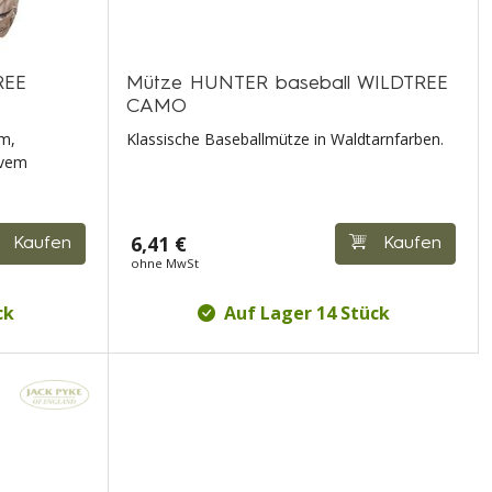
REE
Mütze HUNTER baseball WILDTREE
CAMO
em,
Klassische Baseballmütze in Waldtarnfarben.
ivem
6,41 €
Kaufen
Kaufen
ohne MwSt
ck
Auf Lager 14 Stück