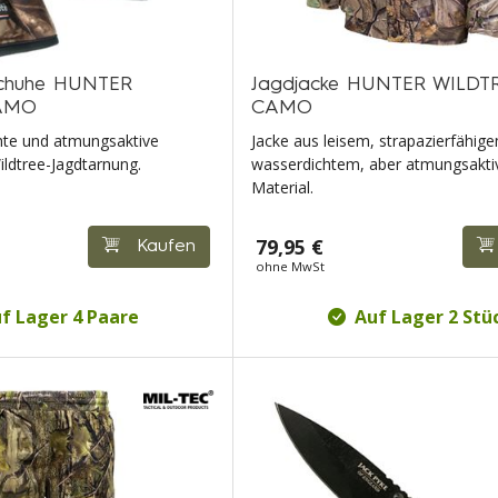
schuhe HUNTER
Jagdjacke HUNTER WILDT
AMO
CAMO
hte und atmungsaktive
Jacke aus leisem, strapazierfähig
ldtree-Jagdtarnung.
wasserdichtem, aber atmungsakt
Material.
79,95 €
Kaufen
ohne MwSt
f Lager 4 Paare
Auf Lager 2 Stü