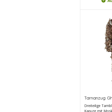
Au
Tarnanzug Gh
Dreiteilige Tarnb
Kapuze mit Mosk