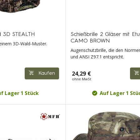
d 3D STEALTH
Schießbrille 2 Gläser mit Et
CAMO BROWN
einem 3D-Wald-Muster.
Augenschutzbrille, die den Norme
und ANSI Z97.1 entspricht.
24,29 €
Kaufen
ohne MwSt
f Lager 1 Stück
Auf Lager 1 Stü