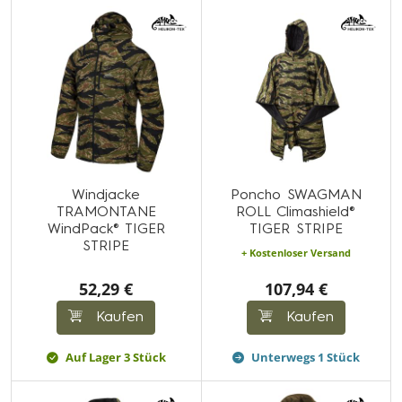
Windjacke
Poncho SWAGMAN
TRAMONTANE
ROLL Climashield®
WindPack® TIGER
TIGER STRIPE
STRIPE
+ Kostenloser Versand
52,29 €
107,94 €
Kaufen
Kaufen
Auf Lager 3 Stück
Unterwegs 1 Stück