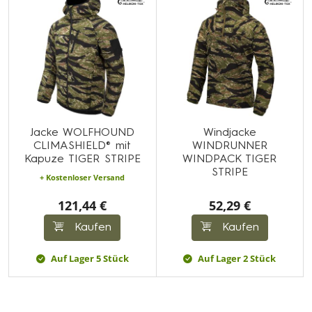
Jacke WOLFHOUND
Windjacke
CLIMASHIELD® mit
WINDRUNNER
Kapuze TIGER STRIPE
WINDPACK TIGER
STRIPE
+ Kostenloser Versand
121,44 €
52,29 €
Kaufen
Kaufen
Auf Lager 5 Stück
Auf Lager 2 Stück