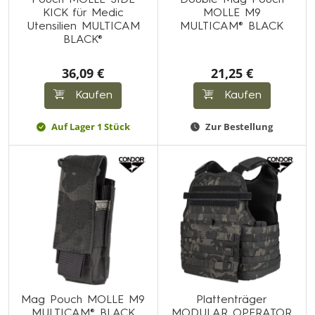
Pouch MOLLE SIDE
Double Mag Pouch
KICK für Medic
MOLLE M9
Utensilien MULTICAM
MULTICAM® BLACK
BLACK®
36,09 €
21,25 €
Kaufen
Kaufen
Auf Lager 1 Stück
Zur Bestellung
Mag Pouch MOLLE M9
Plattenträger
MULTICAM® BLACK
MODULAR OPERATOR