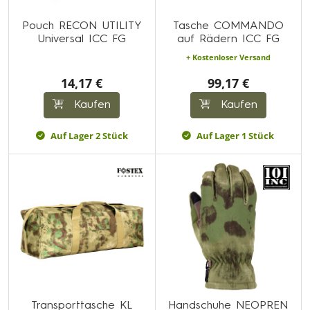
Pouch RECON UTILITY
Tasche COMMANDO
Universal ICC FG
auf Rädern ICC FG
+ Kostenloser Versand
14,17 €
99,17 €
Kaufen
Kaufen
Auf Lager 2 Stück
Auf Lager 1 Stück
Transporttasche KL
Handschuhe NEOPREN