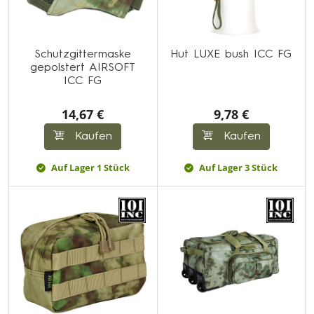
Schutzgittermaske
Hut LUXE bush ICC FG
gepolstert AIRSOFT
ICC FG
14,67 €
9,78 €
Kaufen
Kaufen
Auf Lager 1 Stück
Auf Lager 3 Stück