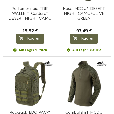
Portemonnaie TRIP
Hose MCDU® DESERT
WALLET® Cordura®
NIGHT CAMO/OLIVE
DESERT NIGHT CAMO
GREEN
15,52 €
97,49 €
Kaufen
Kaufen
Auf Lager 1 Stück
Auf Lager 3 Stück
Rucksack EDC PACK®
Combatshirt MCDU