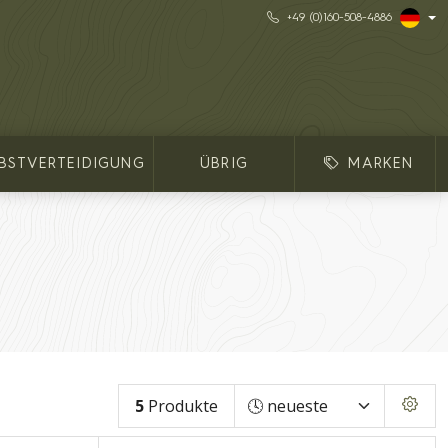
+49 (0)160-508-4886
LBSTVERTEIDIGUNG
ÜBRIG
MARKEN
5
Produkte