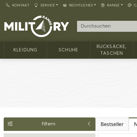
KONTAKT
SERVICE
RECHTLICHES
RANGE
C
Army shop MILITARY RANGE
RUCKSÄCKE,
KLEIDUNG
SCHUHE
TASCHEN
Bestseller
N
Filtern