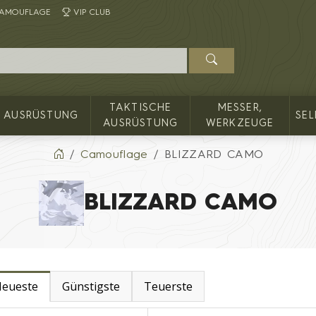
AMOUFLAGE
VIP CLUB
TAKTISCHE
MESSER,
AUSRÜSTUNG
SE
AUSRÜSTUNG
WERKZEUGE
Camouflage
BLIZZARD CAMO
BLIZZARD CAMO
eueste
Günstigste
Teuerste