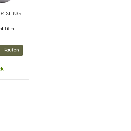
ER SLING
t Litern
Kaufen
ck