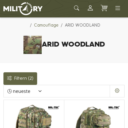
Army shop MILITARY RANGE
Camouflage
ARID WOODLAND
ARID WOODLAND
Filtern
(2)